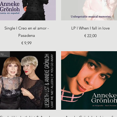
Snel overzicht
Snel overzicht
Single l Creo en el amor -
LP l When I fall in love
Pasadena
Prijs
€ 22,00
Prijs
€ 9,99
Nieuw
Snel overzicht
Snel overzicht