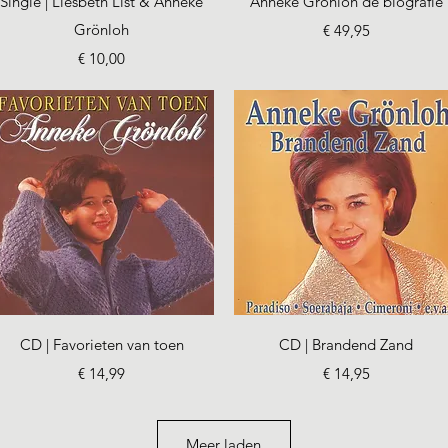
Single | Liesbeth List & Anneke
Anneke Grönloh de biografie
Grönloh
Prijs
€ 49,95
Prijs
€ 10,00
Snel overzicht
Snel overzicht
CD | Favorieten van toen
CD | Brandend Zand
Prijs
Prijs
€ 14,99
€ 14,95
Meer laden