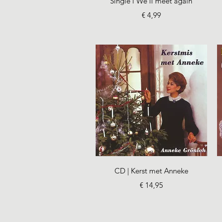
Single l We'll meet again
Prijs
€ 4,99
Snel overzicht
CD | Kerst met Anneke
Prijs
€ 14,95