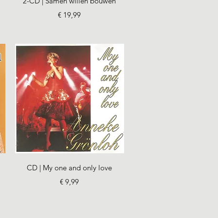
2-CD | Samen willen bouwen
Prijs
€ 19,99
Snel overzicht
CD | My one and only love
Prijs
€ 9,99