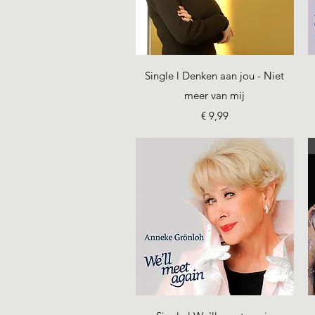
Snel overzicht
Single l Denken aan jou - Niet
meer van mij
Prijs
€ 9,99
Snel overzicht