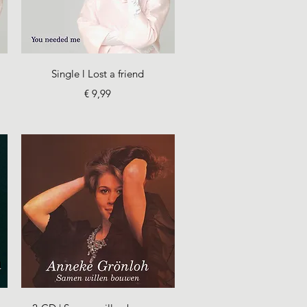
Snel overzicht
Single l Lost a friend
Prijs
€ 9,99
Snel overzicht