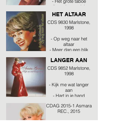
- Het grote taboe
(karaoke versie)
OP WEG NAAR
HET ALTAAR
CDS 9830 Marlstone,
1998
- Op weg naar het
altaar
- Meer dan een blik
KIJK ME WAT
LANGER AAN
CDS 9852 Marlstone,
1998
- Kijk me wat langer
aan
WE'LL MEET
- Hart in je hand
AGAIN
CDAG 2015-1 Asmara
REC., 2015
- We'll meet again *
- Land of hope and
glory *
SAMEN WILLEN