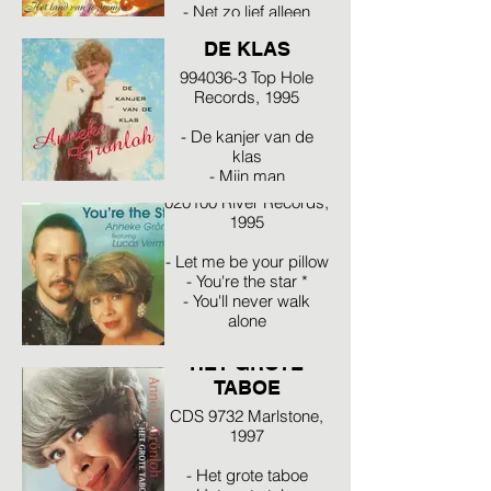
- Net zo lief alleen
DE KANJER VAN
DE KLAS
994036-3 Top Hole
Records, 1995
- De kanjer van de
YOU'RE THE
klas
STAR
- Mijn man
020100 River Records,
1995
- Let me be your pillow
- You're the star *
- You'll never walk
alone
* featuring Lucas
HET GROTE
Vermaat
TABOE
CDS 9732 Marlstone,
1997
- Het grote taboe