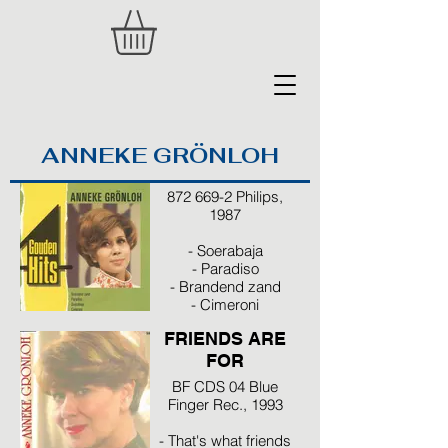
ANNEKE GRÖNLOH
4 GOUDEN HITS
872 669-2 Philips,
1987
- Soerabaja
- Paradiso
- Brandend zand
- Cimeroni
THAT'S WHAT
FRIENDS ARE
FOR
BF CDS 04 Blue
Finger Rec., 1993
- That's what friends