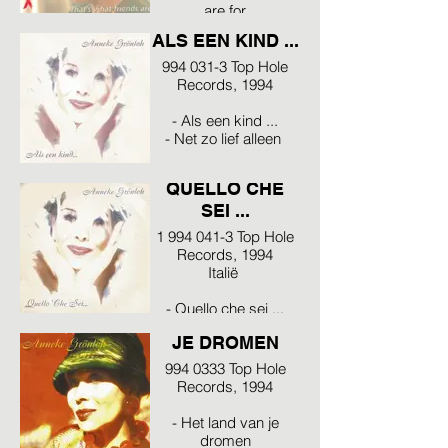
are for
- The rose
ALS EEN KIND ...
994 031-3 Top Hole
Records, 1994
- Als een kind ...
- Net zo lief alleen
QUELLO CHE
SEI ...
1 994 041-3 Top Hole
Records, 1994
Italië
- Quello che sei ...
HET LAND VAN
JE DROMEN
994 0333 Top Hole
Records, 1994
- Het land van je
dromen