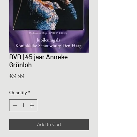
DVD | 45 jaar Anneke
Grönloh
Price
€9.99
Quantity
*
Add to Cart